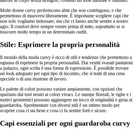
aderire al corpo senza stringere, creando un look naturale e rilassato.
Molte donne curvy preferiscono abiti che non costringono, e che
permettono di muoversi liberamente. È importante scegliere capi che
non solo vogliamo indossare, ma che ci fanno anche sentire a nostro
agio. Il comfort deve sempre venire prima di tutto, soprattutto se si
trascorre molto tempo in un determinato outfit.
Stile: Esprimere la propria personalità
Il mondo della moda curvy è ricco di stili e tendenze che permettono a
ognuna di esprimere la propria personalità. Dai vestiti svasati pantaloni
a palazzo, ogni scelta è una forma di espressione. È possibile trovare
un look adeguato per ogni tipo di incontro, che si tratti di una cena
speciale o di una riunione di lavoro.
Le palette di colori possono variare ampiamente, con opzioni che
spaziano dai toni neutri ai colori vivaci. Le stampe floreali, le righe e i
motivi geometrici possono aggiungere un tocco di originalità e gioia al
guardaroba. Sperimentare con diversi stili è un ottimo modo per
scoprire cosa ci sta bene e cosa ci fa sentire forti e sicure.
Capi essenziali per ogni guardaroba curvy