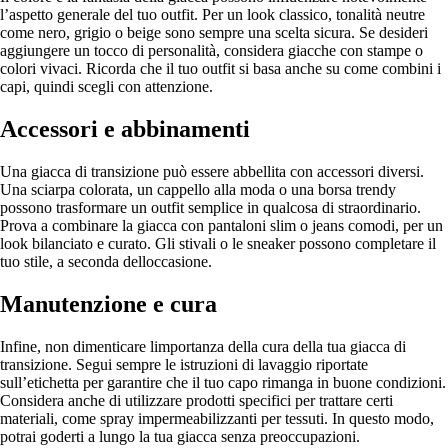
l’aspetto generale del tuo outfit. Per un look classico, tonalità neutre
come nero, grigio o beige sono sempre una scelta sicura. Se desideri
aggiungere un tocco di personalità, considera giacche con stampe o
colori vivaci. Ricorda che il tuo outfit si basa anche su come combini i
capi, quindi scegli con attenzione.
Accessori e abbinamenti
Una giacca di transizione può essere abbellita con accessori diversi.
Una sciarpa colorata, un cappello alla moda o una borsa trendy
possono trasformare un outfit semplice in qualcosa di straordinario.
Prova a combinare la giacca con pantaloni slim o jeans comodi, per un
look bilanciato e curato. Gli stivali o le sneaker possono completare il
tuo stile, a seconda delloccasione.
Manutenzione e cura
Infine, non dimenticare limportanza della cura della tua giacca di
transizione. Segui sempre le istruzioni di lavaggio riportate
sull’etichetta per garantire che il tuo capo rimanga in buone condizioni.
Considera anche di utilizzare prodotti specifici per trattare certi
materiali, come spray impermeabilizzanti per tessuti. In questo modo,
potrai goderti a lungo la tua giacca senza preoccupazioni.