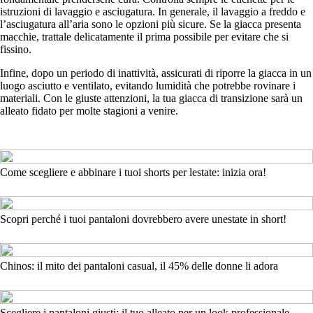
istruzioni di lavaggio e asciugatura. In generale, il lavaggio a freddo e
l’asciugatura all’aria sono le opzioni più sicure. Se la giacca presenta
macchie, trattale delicatamente il prima possibile per evitare che si
fissino.
Infine, dopo un periodo di inattività, assicurati di riporre la giacca in un
luogo asciutto e ventilato, evitando lumidità che potrebbe rovinare i
materiali. Con le giuste attenzioni, la tua giacca di transizione sarà un
alleato fidato per molte stagioni a venire.
Come scegliere e abbinare i tuoi shorts per lestate: inizia ora!
Scopri perché i tuoi pantaloni dovrebbero avere unestate in short!
Chinos: il mito dei pantaloni casual, il 45% delle donne li adora
Scegliere i pantaloni giusti: il tuo alleato per un look professionale