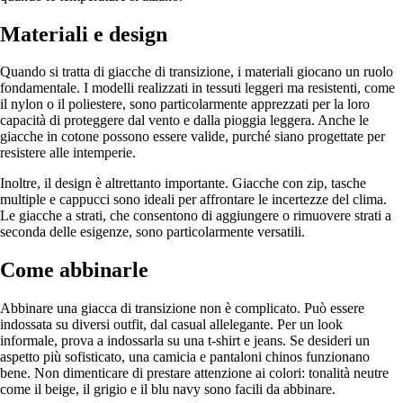
Materiali e design
Quando si tratta di giacche di transizione, i materiali giocano un ruolo
fondamentale. I modelli realizzati in tessuti leggeri ma resistenti, come
il nylon o il poliestere, sono particolarmente apprezzati per la loro
capacità di proteggere dal vento e dalla pioggia leggera. Anche le
giacche in cotone possono essere valide, purché siano progettate per
resistere alle intemperie.
Inoltre, il design è altrettanto importante. Giacche con zip, tasche
multiple e cappucci sono ideali per affrontare le incertezze del clima.
Le giacche a strati, che consentono di aggiungere o rimuovere strati a
seconda delle esigenze, sono particolarmente versatili.
Come abbinarle
Abbinare una giacca di transizione non è complicato. Può essere
indossata su diversi outfit, dal casual allelegante. Per un look
informale, prova a indossarla su una t-shirt e jeans. Se desideri un
aspetto più sofisticato, una camicia e pantaloni chinos funzionano
bene. Non dimenticare di prestare attenzione ai colori: tonalità neutre
come il beige, il grigio e il blu navy sono facili da abbinare.