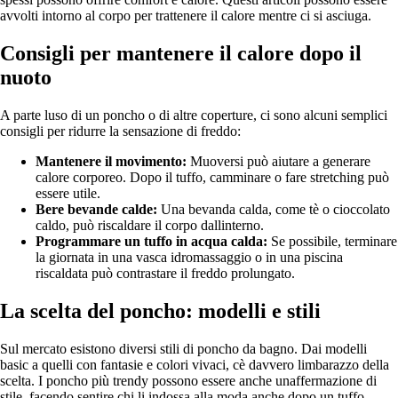
avvolti intorno al corpo per trattenere il calore mentre ci si asciuga.
Consigli per mantenere il calore dopo il
nuoto
A parte luso di un poncho o di altre coperture, ci sono alcuni semplici
consigli per ridurre la sensazione di freddo:
Mantenere il movimento:
Muoversi può aiutare a generare
calore corporeo. Dopo il tuffo, camminare o fare stretching può
essere utile.
Bere bevande calde:
Una bevanda calda, come tè o cioccolato
caldo, può riscaldare il corpo dallinterno.
Programmare un tuffo in acqua calda:
Se possibile, terminare
la giornata in una vasca idromassaggio o in una piscina
riscaldata può contrastare il freddo prolungato.
La scelta del poncho: modelli e stili
Sul mercato esistono diversi stili di poncho da bagno. Dai modelli
basic a quelli con fantasie e colori vivaci, cè davvero limbarazzo della
scelta. I poncho più trendy possono essere anche unaffermazione di
stile, facendo sentire chi li indossa alla moda anche dopo un tuffo.