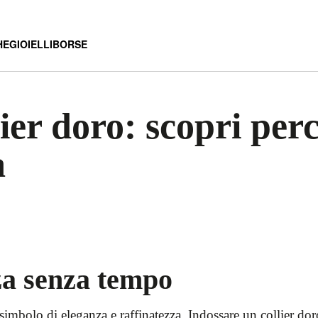
HE
GIOIELLI
BORSE
llier doro: scopri pe
a
za senza tempo
simbolo di eleganza e raffinatezza. Indossare un collier d