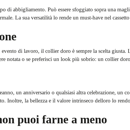
 tipo di abbigliamento. Può essere sfoggiato sopra una magl
male. La sua versatilità lo rende un must-have nel cassetto 
ione
ento di lavoro, il collier doro è sempre la scelta giusta. L
e notata o se preferisci un look più sobrio: un collier doro
anno, un anniversario o qualsiasi altra celebrazione, un col
. Inoltre, la bellezza e il valore intrinseco delloro lo ren
non puoi farne a meno