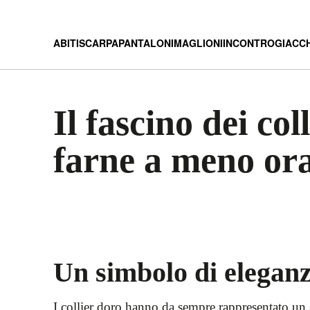
ABITI
SCARPA
PANTALONI
MAGLIONI
INCONTRO
GIACC
Il fascino dei co
farne a meno or
Un simbolo di elegan
I collier doro hanno da sempre rappresentato un 