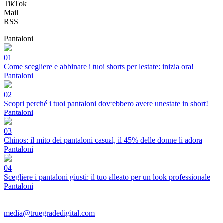
TikTok
Mail
RSS
Pantaloni
01
Come scegliere e abbinare i tuoi shorts per lestate: inizia ora!
Pantaloni
02
Scopri perché i tuoi pantaloni dovrebbero avere unestate in short!
Pantaloni
03
Chinos: il mito dei pantaloni casual, il 45% delle donne li adora
Pantaloni
04
Scegliere i pantaloni giusti: il tuo alleato per un look professionale
Pantaloni
media@truegradedigital.com