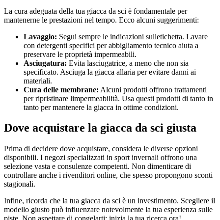
La cura adeguata della tua giacca da sci è fondamentale per
mantenerne le prestazioni nel tempo. Ecco alcuni suggerimenti:
Lavaggio:
Segui sempre le indicazioni sulletichetta. Lavare
con detergenti specifici per abbigliamento tecnico aiuta a
preservare le proprietà impermeabili.
Asciugatura:
Evita lasciugatrice, a meno che non sia
specificato. Asciuga la giacca allaria per evitare danni ai
materiali.
Cura delle membrane:
Alcuni prodotti offrono trattamenti
per ripristinare limpermeabilità. Usa questi prodotti di tanto in
tanto per mantenere la giacca in ottime condizioni.
Dove acquistare la giacca da sci giusta
Prima di decidere dove acquistare, considera le diverse opzioni
disponibili. I negozi specializzati in sport invernali offrono una
selezione vasta e consulenze competenti. Non dimenticare di
controllare anche i rivenditori online, che spesso propongono sconti
stagionali.
Infine, ricorda che la tua giacca da sci è un investimento. Scegliere il
modello giusto può influenzare notevolmente la tua esperienza sulle
piste. Non aspettare di congelarti: inizia la tua ricerca ora!