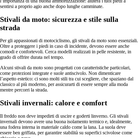
l’importanza di una buona ammortizzazione: aiuterà i tuoi piedi a
sentirsi a proprio agio anche dopo lunghe camminate.
Stivali da moto: sicurezza e stile sulla
strada
Per gli appassionati di motociclismo, gli stivali da moto sono essenziali.
Oltre a proteggere i piedi in caso di incidente, devono essere anche
comodi e confortevoli. Cerca modelli realizzati in pelle resistente, in
grado di offrire durata nel tempo.
Alcuni stivali da moto sono progettati con caratteristiche particolari,
come protezioni integrate e suole antiscivolo. Non dimenticare
l’aspetto estetico: ci sono molti stili tra cui scegliere, che spaziano dal
classico al più moderno, per assicurarti di essere sempre alla moda
mentre percorri la strada.
Stivali invernali: calore e comfort
Il freddo non deve impedirti di uscire e goderti linverno. Gli stivali
invernali devono avere una buona isolamento termico e, idealmente,
una fodera interna in materiale caldo come la lana. La suola deve
essere ben griffata, per garantire stabilità su superfici scivolose come