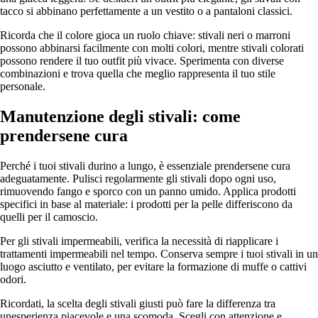
tacco si abbinano perfettamente a un vestito o a pantaloni classici.
Ricorda che il colore gioca un ruolo chiave: stivali neri o marroni
possono abbinarsi facilmente con molti colori, mentre stivali colorati
possono rendere il tuo outfit più vivace. Sperimenta con diverse
combinazioni e trova quella che meglio rappresenta il tuo stile
personale.
Manutenzione degli stivali: come
prendersene cura
Perché i tuoi stivali durino a lungo, è essenziale prendersene cura
adeguatamente. Pulisci regolarmente gli stivali dopo ogni uso,
rimuovendo fango e sporco con un panno umido. Applica prodotti
specifici in base al materiale: i prodotti per la pelle differiscono da
quelli per il camoscio.
Per gli stivali impermeabili, verifica la necessità di riapplicare i
trattamenti impermeabili nel tempo. Conserva sempre i tuoi stivali in un
luogo asciutto e ventilato, per evitare la formazione di muffe o cattivi
odori.
Ricordati, la scelta degli stivali giusti può fare la differenza tra
unesperienza piacevole e una scomoda. Scegli con attenzione e