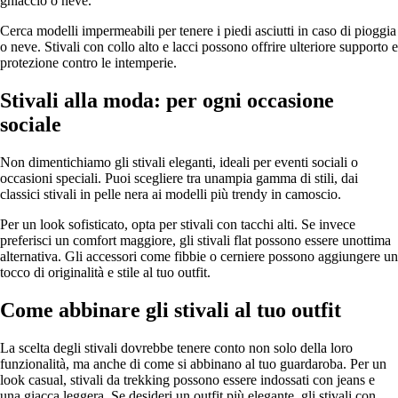
ghiaccio o neve.
Cerca modelli impermeabili per tenere i piedi asciutti in caso di pioggia
o neve. Stivali con collo alto e lacci possono offrire ulteriore supporto e
protezione contro le intemperie.
Stivali alla moda: per ogni occasione
sociale
Non dimentichiamo gli stivali eleganti, ideali per eventi sociali o
occasioni speciali. Puoi scegliere tra unampia gamma di stili, dai
classici stivali in pelle nera ai modelli più trendy in camoscio.
Per un look sofisticato, opta per stivali con tacchi alti. Se invece
preferisci un comfort maggiore, gli stivali flat possono essere unottima
alternativa. Gli accessori come fibbie o cerniere possono aggiungere un
tocco di originalità e stile al tuo outfit.
Come abbinare gli stivali al tuo outfit
La scelta degli stivali dovrebbe tenere conto non solo della loro
funzionalità, ma anche di come si abbinano al tuo guardaroba. Per un
look casual, stivali da trekking possono essere indossati con jeans e
una giacca leggera. Se desideri un outfit più elegante, gli stivali con