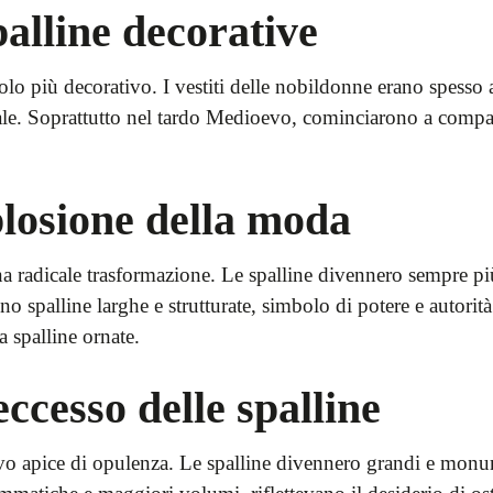
palline decorative
lo più decorativo. I vestiti delle nobildonne erano spesso ad
le. Soprattutto nel tardo Medioevo, cominciarono a compari
plosione della moda
radicale trasformazione. Le spalline divennero sempre più 
no spalline larghe e strutturate, simbolo di potere e autori
 spalline ornate.
eccesso delle spalline
 apice di opulenza. Le spalline divennero grandi e monume