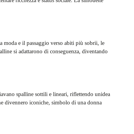
entare ricchezza e status sociale. La silhouette
moda e il passaggio verso abiti più sobrii, le
 spalline si adattarono di conseguenza, diventando
vano spalline sottili e lineari, riflettendo unidea
 che divennero iconiche, simbolo di una donna