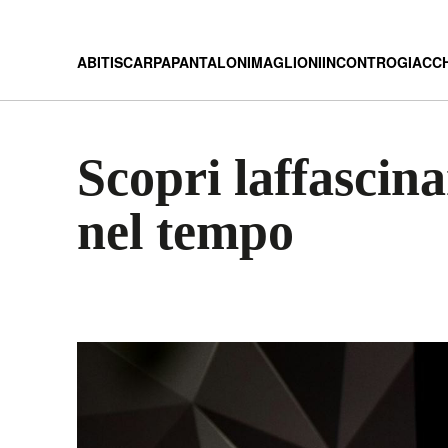
ABITI
SCARPA
PANTALONI
MAGLIONI
INCONTRO
GIACC
Scopri laffascina
nel tempo