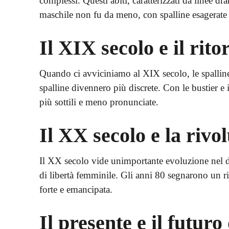
complessi. Questi abiti, caratterizzati da linee d
maschile non fu da meno, con spalline esagerate c
Il XIX secolo e il rito
Quando ci avviciniamo al XIX secolo, le spalline
spalline divennero più discrete. Con le bustier e 
più sottili e meno pronunciate.
Il XX secolo e la rivol
Il XX secolo vide unimportante evoluzione nel desi
di libertà femminile. Gli anni 80 segnarono un r
forte e emancipata.
Il presente e il futuro