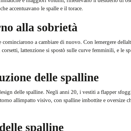
rammatiche e maggiori volumi, riflettevano il desiderio di ost
he accentuavano le spalle e il torace.
rno alla sobrietà
 cominciarono a cambiare di nuovo. Con lemergere dellalta 
i corsetti, lattenzione si spostò sulle curve femminili, e le
uzione delle spalline
gn delle spalline. Negli anni 20, i vestiti a flapper sfoggia
itorno allimpatto visivo, con spalline imbottite e oversize
 delle spalline